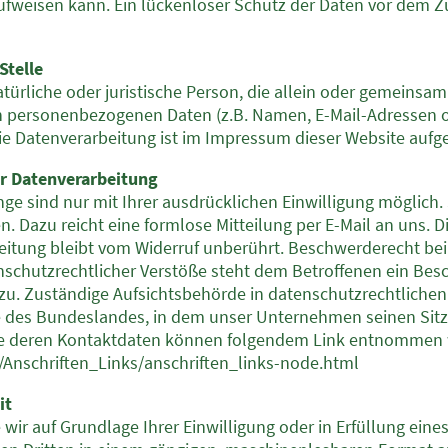
ufweisen kann. Ein lückenloser Schutz der Daten vor dem Zugr
Stelle
natürliche oder juristische Person, die allein oder gemeins
n personenbezogenen Daten (z.B. Namen, E-Mail-Adressen o.
die Datenverarbeitung ist im Impressum dieser Website aufge
ur Datenverarbeitung
e sind nur mit Ihrer ausdrücklichen Einwilligung möglich. S
en. Dazu reicht eine formlose Mitteilung per E-Mail an uns. 
eitung bleibt vom Widerruf unberührt. Beschwerderecht bei
nschutzrechtlicher Verstöße steht dem Betroffenen ein Bes
u. Zuständige Aufsichtsbehörde in datenschutzrechtlichen 
des Bundeslandes, in dem unser Unternehmen seinen Sitz h
ie deren Kontaktdaten können folgendem Link entnommen
Anschriften_Links/anschriften_links-node.html
it
 wir auf Grundlage Ihrer Einwilligung oder in Erfüllung eine